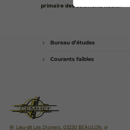
primaire des bâtiments neufs.
Bureau d’études
Courants faibles
Lieu-dit Les Droyers,
03230
BEAULON