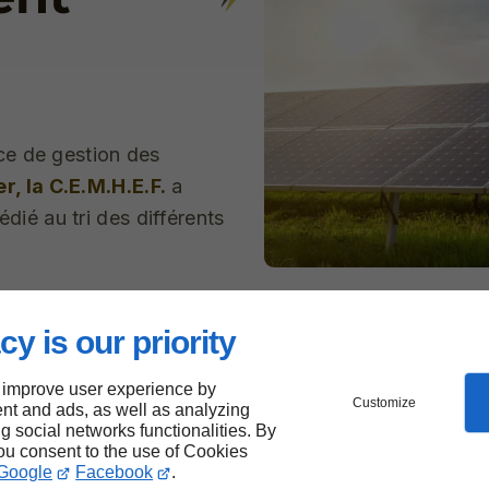
ce de gestion des
, la C.E.M.H.E.F.
a
ié au tri des différents
r leurs déchets dans
e. Ces fournitures
cy is our priority
 être recyclées.
 improve user experience by
Customize
nt and ads, as well as analyzing
hantiers sont réalisées
ng social networks functionalities. By
oi de Grenelle 1 dans
you consent to the use of Cookies
Google
Facebook
.
tion d'énergie